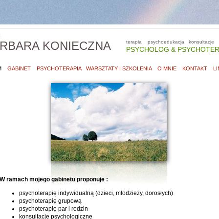
RBARA KONIECZNA
terapia psychoedukacja konsultacje
PSYCHOLOG & PSYCHOTE
M
GABINET
PSYCHOTERAPIA
WARSZTATY I SZKOLENIA
O MNIE
KONTAKT
LI